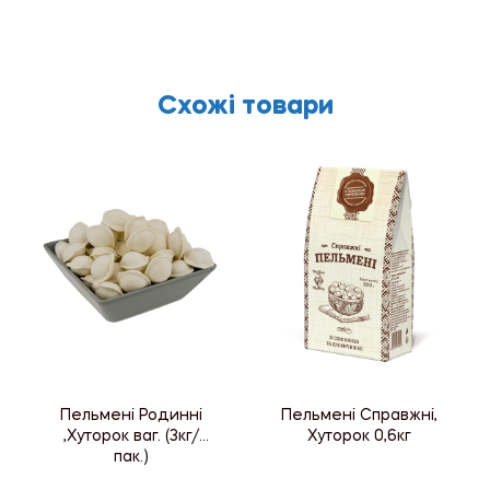
Схожі товари
Пельмені Родинні
Пельмені Справжні,
,Хуторок ваг. (3кг/
Хуторок 0,6кг
пак.)