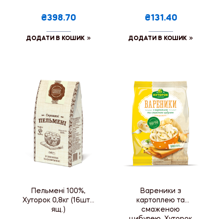
₴398.70
₴131.40
ДОДАТИ В КОШИК
ДОДАТИ В КОШИК
Пельмені 100%,
Вареники з
Хуторок 0,8кг (16шт./
картоплею та
ящ.)
смаженою
цибулею, Хуторок