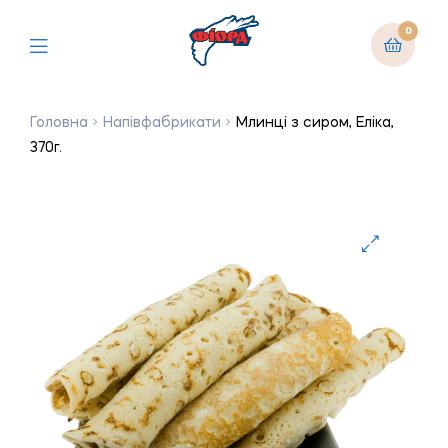
0
Головна
Напівфабрикати
Млинці з сиром, Еліка,
370г.
🔍