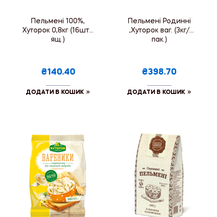
Пельмені 100%,
Пельмені Родинні
Хуторок 0,8кг (16шт./
,Хуторок ваг. (3кг/
ящ.)
пак.)
₴140.40
₴398.70
ДОДАТИ В КОШИК
ДОДАТИ В КОШИК