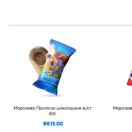
Морозиво Пролісок шоколдане в/ст
Морозив
60г
₴615.00