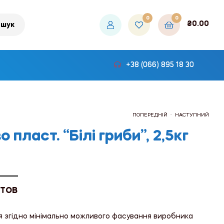
0
0
₴
0.00
шук
+38 (066) 895 18 30
.
ПОПЕРЕДНІЙ
НАСТУПНИЙ
 пласт. “Білі гриби”, 2,5кг
₴460.80
₴758.16
 ТОВ
я згідно мінімально можливого фасування виробника