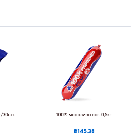
г/30шт.
100% морозиво ваг. 0,5кг
₴145.38