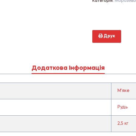
Категорія:
Морозиво
Друк
Додаткова Інформація
М'яке
Рудь
2,5 кг