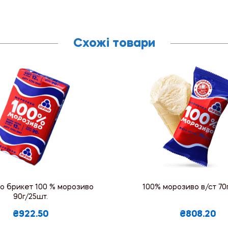
Схожі товари
о брикет 100 % морозиво
100% морозиво в/ст 70
90г/25шт.
₴922.50
₴808.20