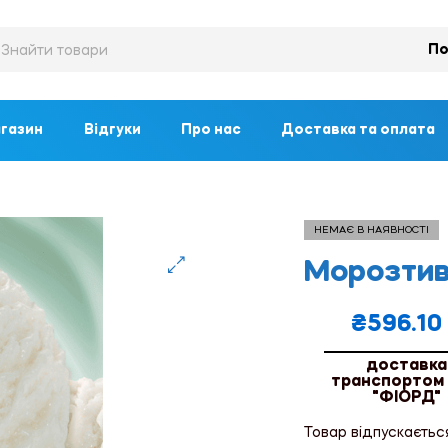
По
газин
Відгуки
Про нас
Доставка та оплата
НЕМАЄ В НАЯВНОСТІ
Морозтиво
🔍
₴
596.10
доставка
транспортом
"ФІОРД"
Товар відпускаєтьс