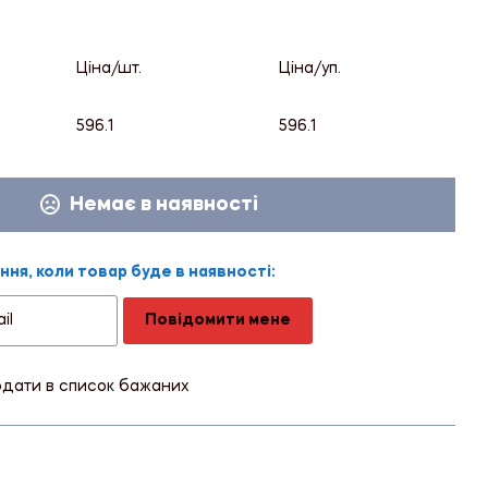
Ціна/шт.
Ціна/уп.
596.1
596.1
Немає в наявності
ня, коли товар буде в наявності:
Повідомити мене
дати в список бажаних