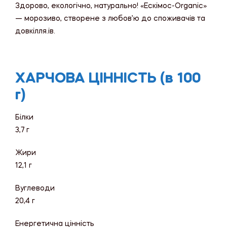
Здорово, екологічно, натурально! «Ескімос-Organic»
— морозиво, створене з любов’ю до споживачів та
довкілля.ів.
ХАРЧОВА ЦІННІСТЬ (в 100
г)
Білки
3,7 г
Жири
12,1 г
Вуглеводи
20,4 г
Енергетична цінність