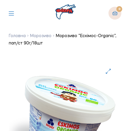
0
Головна
Морозиво
Морозиво “Ескімос-Organic”,
пап/ст 90г/18шт
🔍