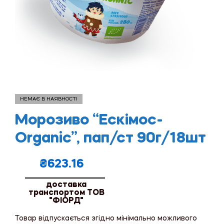
НЕМАЄ В НАЯВНОСТІ
Морозиво “Ескімос-
Organic”, пап/ст 90г/18шт
₴
623.16
доставка
транспортом ТОВ
"ФІОРД"
Товар відпускається згідно мінімально можливого