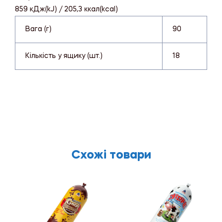
859 кДж(kJ) / 205,3 ккал(kcal)
Вага (г)
90
Кількість у ящику (шт.)
18
Схожі товари