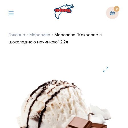
0
Головна
Морозиво
Морозиво “Кокосове з
шоколадною начинкою” 2,2л
🔍