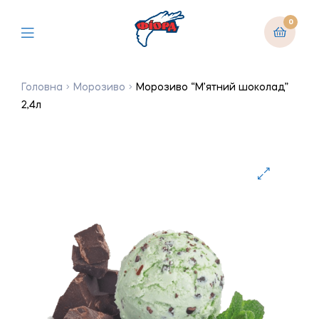
0
Головна
Морозиво
Морозиво “М’ятний шоколад”
2,4л
🔍