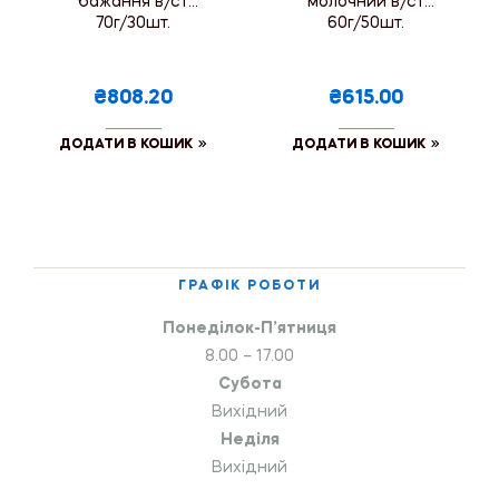
бажання в/ст
молочний в/ст
70г/30шт.
60г/50шт.
₴808.20
₴615.00
ДОДАТИ В КОШИК
ДОДАТИ В КОШИК
ГРАФІК РОБОТИ
Понеділок-П’ятниця
8.00 – 17.00
Субота
Вихідний
Неділя
Вихідний