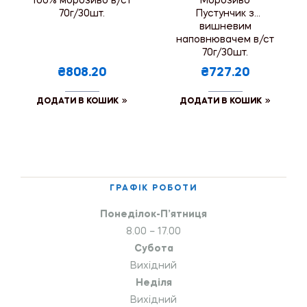
100% морозиво в/ст
Морозиво
70г/30шт.
Пустунчик з
вишневим
наповнювачем в/ст
70г/30шт.
₴808.20
₴727.20
ДОДАТИ В КОШИК
ДОДАТИ В КОШИК
ГРАФІК РОБОТИ
Понеділок-П’ятниця
8.00 – 17.00
Субота
Вихідний
Неділя
Вихідний