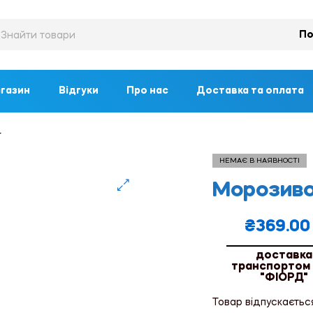
По
газин
Відгуки
Про нас
Доставка та оплата
г
НЕМАЄ В НАЯВНОСТІ
Морозиво
🔍
₴
369.00
доставка
транспортом
"ФІОРД"
Товар відпускаєтьс