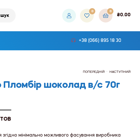
0
0
₴
0.00
шук
+38 (066) 895 18 30
.
ПОПЕРЕДНІЙ
НАСТУПНИЙ
 Пломбір шоколад в/с 70г
₴519.48
₴1,044.00
 ТОВ
я згідно мінімально можливого фасування виробника