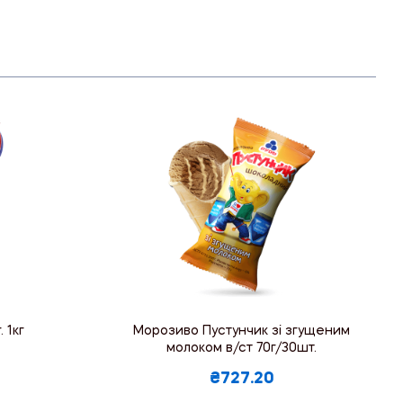
 1кг
Морозиво Пустунчик зі згущеним
молоком в/ст 70г/30шт.
₴727.20