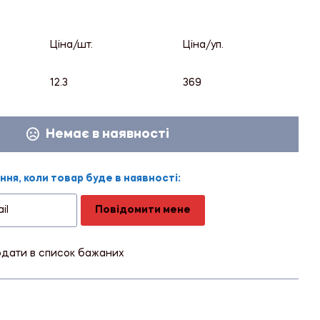
Ціна/шт.
Ціна/уп.
12.3
369
Немає в наявності
ня, коли товар буде в наявності:
Повідомити мене
дати в список бажаних