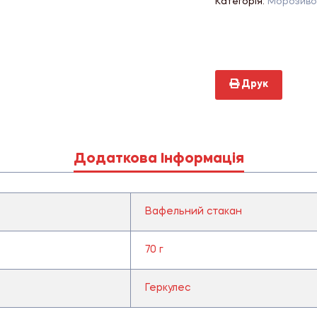
Категорія:
Морозиво
Друк
Додаткова Інформація
Вафельний стакан
70 г
Геркулес