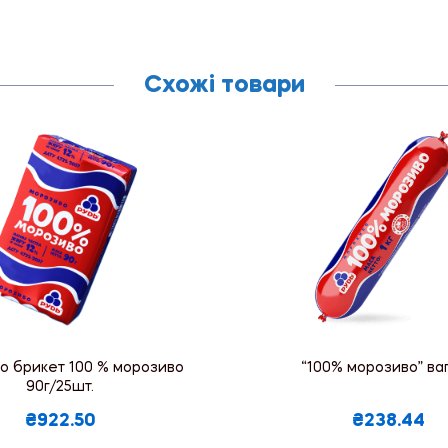
Схожі товари
о брикет 100 % морозиво
“100% морозиво” ваг.
90г/25шт.
₴922.50
₴238.44