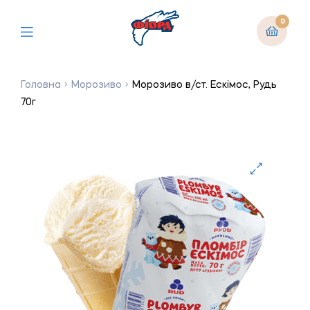
0
Головна
Морозиво
Морозиво в/ст. Ескімос, Рудь
70г
🔍