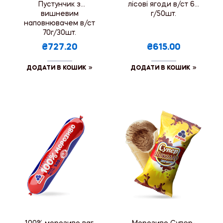
Пустунчик з
лісові ягоди в/ст 60
вишневим
г/50шт.
наповнювачем в/ст
70г/30шт.
₴727.20
₴615.00
ДОДАТИ В КОШИК
ДОДАТИ В КОШИК