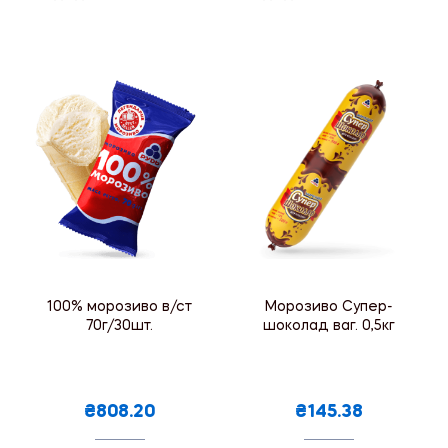
100% морозиво в/ст
Морозиво Супер-
70г/30шт.
шоколад ваг. 0,5кг
₴808.20
₴145.38