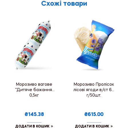
Схожі товари
Морозиво вагове
Морозиво Пролісок
“Дитяче бажання”
лісові ягоди в/ст 60
0,5кг
г/50шт.
₴145.38
₴615.00
ДОДАТИ В КОШИК
ДОДАТИ В КОШИК