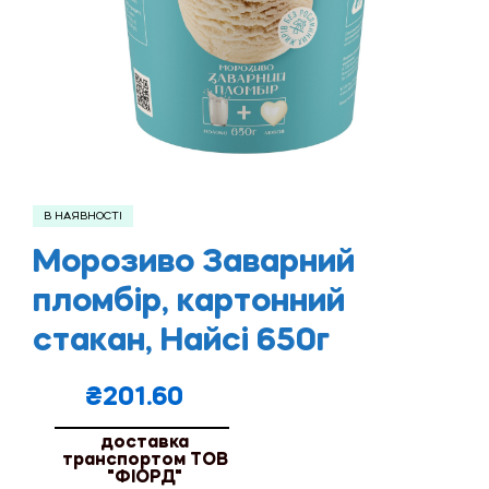
В НАЯВНОСТІ
Морозиво Заварний
пломбір, картонний
стакан, Найсі 650г
₴
201.60
доставка
транспортом ТОВ
"ФІОРД"