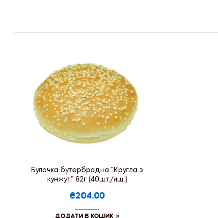
Булочка бутербродна “Кругла з
кунжут.” 82г (40шт./ящ.)
₴204.00
ДОДАТИ В КОШИК