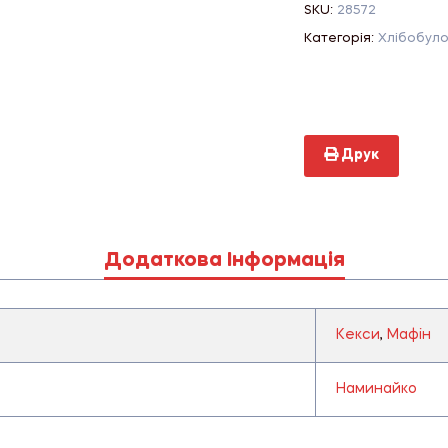
SKU:
28572
Категорія:
Хлібобуло
Друк
Додаткова Інформація
Кекси
,
Мафін
Наминайко