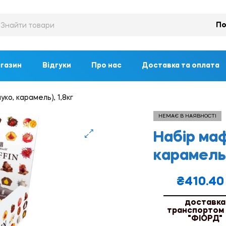
По
газин
Відгуки
Про нас
Доставка та оплата
уко, карамель), 1,8кг
НЕМАЄ В НАЯВНОСТІ
Набір маф
🔍
карамель)
₴
410.40
доставка
транспортом
"ФІОРД"