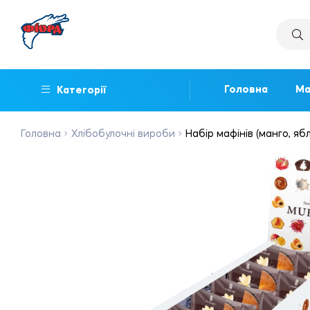
Головна
Ма
Категорії
Головна
Хлібобулочні вироби
Набір мафінів (манго, ябл