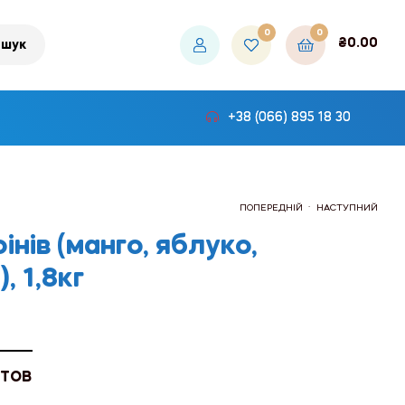
0
0
₴
0.00
шук
+38 (066) 895 18 30
.
ПОПЕРЕДНІЙ
НАСТУПНИЙ
інів (манго, яблуко,
, 1,8кг
₴39.00
₴174.00
 ТОВ