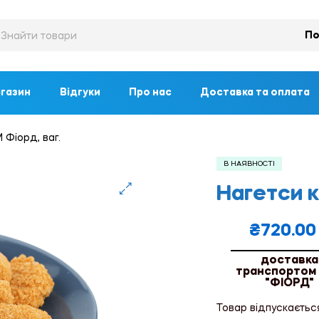
По
газин
Відгуки
Про нас
Доставка та оплата
 Фіорд, ваг.
В НАЯВНОСТІ
Нагетси к
🔍
₴
720.00
доставка
транспортом
"ФІОРД"
Товар відпускаєтьс