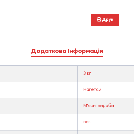
Друк
Додаткова Інформація
3 кг
Нагетси
М'ясні вироби
ваг.