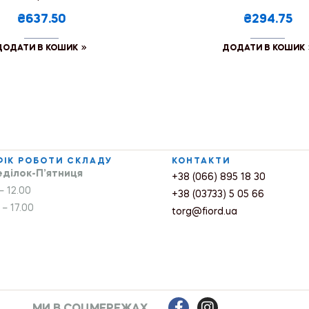
₴637.50
₴294.75
ДОДАТИ В КОШИК
ДОДАТИ В КОШИК
ФІК РОБОТИ СКЛАДУ
КОНТАКТИ
ділок-П’ятниця
+38 (066) 895 18 30
– 12.00
+38 (03733) 5 05 66
 – 17.00
torg@fiord.ua
МИ В СОЦМЕРЕЖАХ