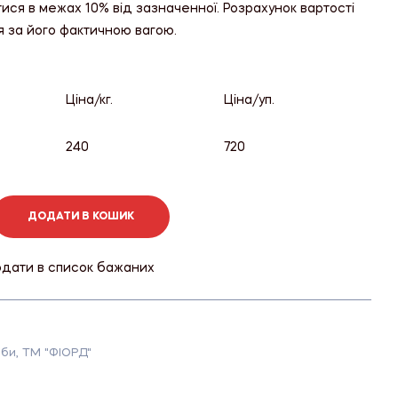
тися в межах 10% від зазначенної. Розрахунок вартості
я за його фактичною вагою.
Ціна/кг.
Ціна/уп.
240
720
ДОДАТИ В КОШИК
дати в список бажаних
оби
,
ТМ "ФІОРД"