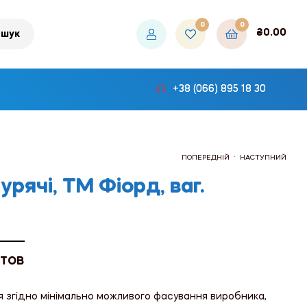
0
0
₴
0.00
шук
+38 (066) 895 18 30
.
ПОПЕРЕДНІЙ
НАСТУПНИЙ
урячі, ТМ Фіорд, ваг.
₴141.00
₴156.00
 ТОВ
я згідно мінімально можливого фасування виробника,