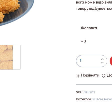
вага може відрізня
товару відбуваєтьс
Фасовка
~ 3
Порівняти
До
SKU:
30023
Категорії
М'ясні вир