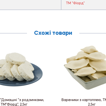
ТМ "Фіорд"
Схожі товари
“Домашні “з родзинками,
Вареники з картоплею, ТМ
ТМ”Фіорд”, 2,5кг
2,5кг