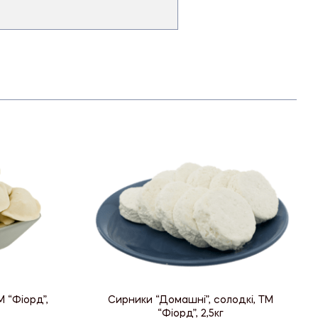
 “Фіорд”,
Сирники “Домашні”, солодкі, ТМ
“Фіорд”, 2,5кг