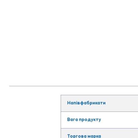
Напівфабрикати
Вага продукту
Торгова марка