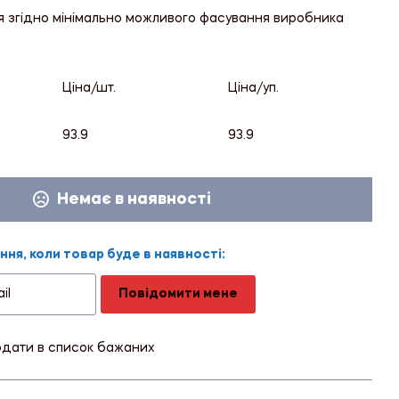
я згідно мінімально можливого фасування виробника
Ціна/шт.
Ціна/уп.
93.9
93.9
Немає в наявності
ня, коли товар буде в наявності:
Повідомити мене
дати в список бажаних