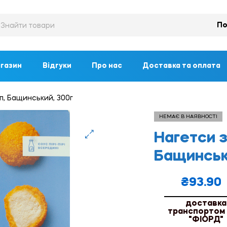
По
газин
Відгуки
Про нас
Доставка та оплата
іп, Бащинський, 300г
НЕМАЄ В НАЯВНОСТІ
Нагетси з
🔍
Бащинськ
₴
93.90
доставка
транспортом
"ФІОРД"