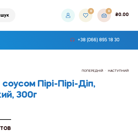
0
0
₴
0.00
шук
+38 (066) 895 18 30
.
ПОПЕРЕДНІЙ
НАСТУПНИЙ
 соусом Пірі-Пірі-Діп,
ий, 300г
₴121.50
₴300.00
 ТОВ