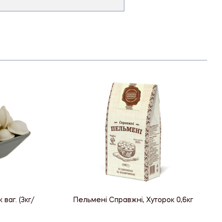
ваг. (3кг/
Пельмені Справжні, Хуторок 0,6кг