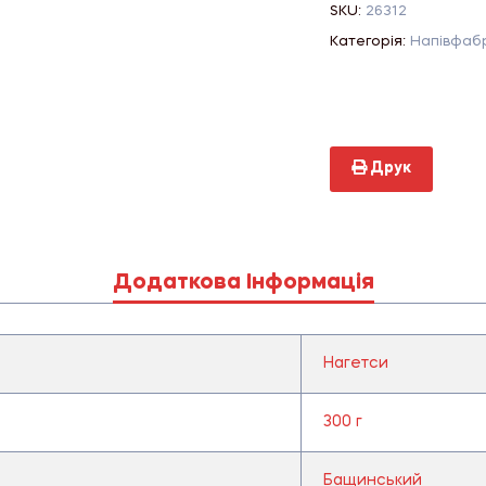
SKU:
26312
Категорія:
Напівфаб
Друк
Додаткова Інформація
Нагетси
300 г
Бащинський