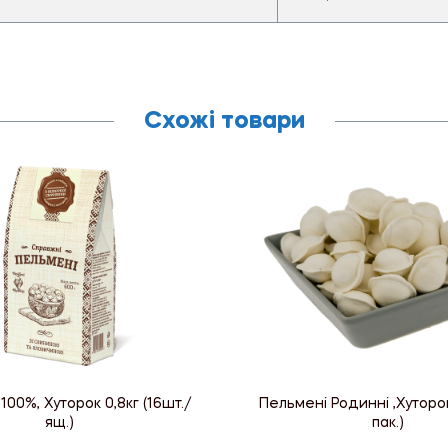
Схожі товари
100%, Хуторок 0,8кг (16шт./
Пельмені Родинні ,Хуторок 
ящ.)
пак.)