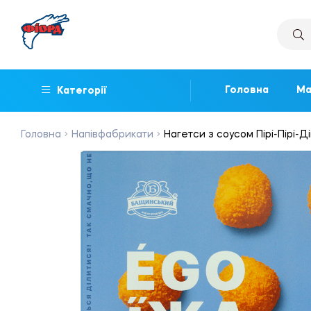
Головна
Ма
Категорії
Головна
Напівфабрикати
Нагетси з соусом Пірі-Пірі-Д