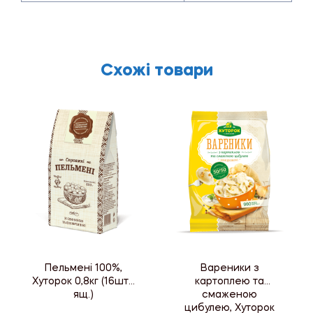
Схожі товари
Пельмені 100%,
Вареники з
Хуторок 0,8кг (16шт./
картоплею та
ящ.)
смаженою
цибулею, Хуторок