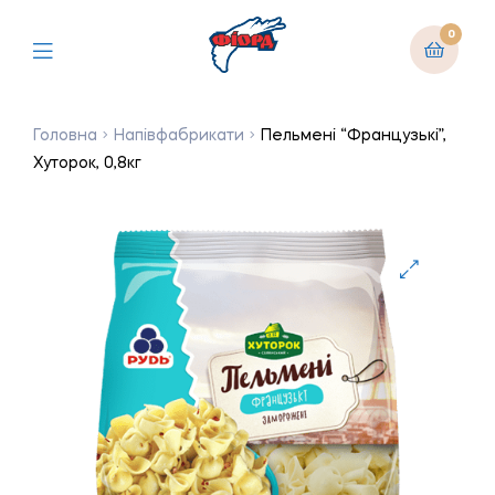
0
Головна
Напівфабрикати
Пельмені “Французькі”,
Хуторок, 0,8кг
🔍