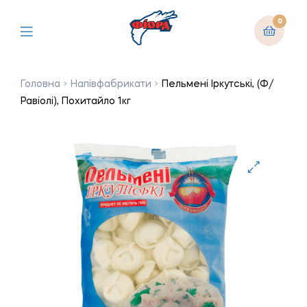
0
Головна
Напівфабрикати
Пельмені Іркутські, (Ф/
Равіолі), Похитайло 1кг
🔍