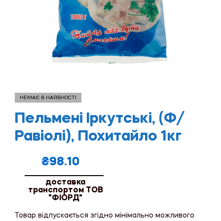
НЕМАЄ В НАЯВНОСТІ
Пельмені Іркутські, (Ф/
Равіолі), Похитайло 1кг
₴
98.10
доставка
транспортом ТОВ
"ФІОРД"
Товар відпускається згідно мінімально можливого