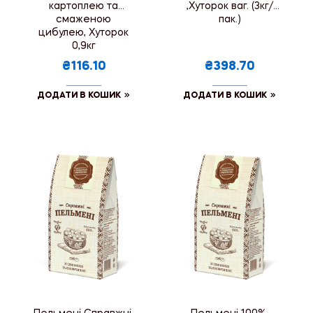
картоплею та
,Хуторок ваг. (3кг/
смаженою
пак.)
цибулею, Хуторок
0,9кг
₴116.10
₴398.70
ДОДАТИ В КОШИК
ДОДАТИ В КОШИК