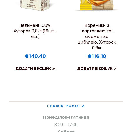
Пельмені 100%,
Вареники з
Хуторок 0,8кг (16шт./
картоплею та
ящ.)
смаженою
цибулею, Хуторок
0,9кг
₴140.40
₴116.10
ДОДАТИ В КОШИК
ДОДАТИ В КОШИК
ГРАФІК РОБОТИ
Понеділок-П’ятниця
8.00 – 17.00