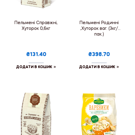
Пельмені Справжні,
Пельмені Родинні
Хуторок 0,6кг
,Хуторок ваг. (3кг/
пак.)
₴131.40
₴398.70
ДОДАТИ В КОШИК
ДОДАТИ В КОШИК