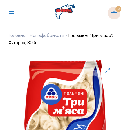
0
Головна
Напівфабрикати
Пельмені “Три м’яса”,
Хуторок, 800г
🔍