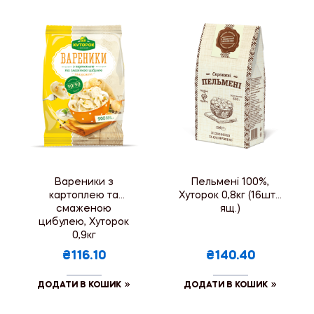
Вареники з
Пельмені 100%,
картоплею та
Хуторок 0,8кг (16шт./
смаженою
ящ.)
цибулею, Хуторок
0,9кг
₴116.10
₴140.40
ДОДАТИ В КОШИК
ДОДАТИ В КОШИК