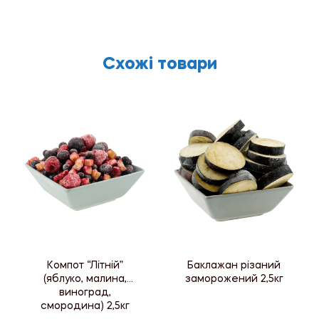
Схожі товари
Компот “Літній”
Баклажан різаний
(яблуко, малина,
заморожений 2,5кг
виноград,
смородина) 2,5кг