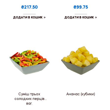
₴217.50
₴99.75
ДОДАТИ В КОШИК
ДОДАТИ В КОШИК
Суміш трьох
Ананас (кубики)
солодких перців
ваг.