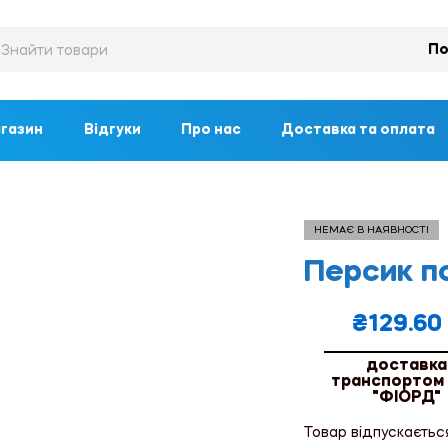
По
газин
Відгуки
Про нас
Доставка та оплата
НЕМАЄ В НАЯВНОСТІ
Персик по
₴
129.60
доставка
транспортом
"ФІОРД"
Товар відпускаєтьс