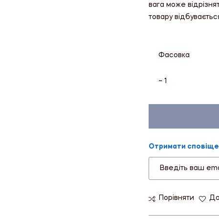
вага може відрізня
товару відбуваєтьс
Фасовка
~ 1
Отримати сповіщен
Порівняти
До