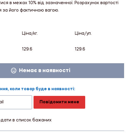
тися в межах 10% від зазначенної. Розрахунок вартості
я за його фактичною вагою.
Ціна/кг.
Ціна/уп.
129.6
129.6
Немає в наявності
ня, коли товар буде в наявності:
Повідомити мене
дати в список бажаних