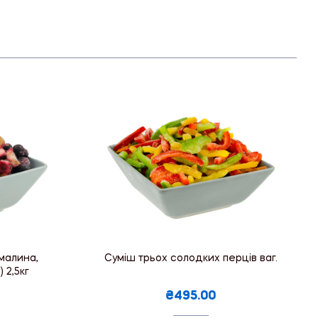
 малина,
Суміш трьох солодких перців ваг.
 2,5кг
₴495.00