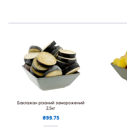
Баклажан різаний заморожений
2,5кг
₴99.75