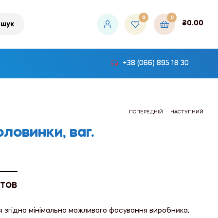
0
0
₴
0.00
шук
+38 (066) 895 18 30
.
ПОПЕРЕДНІЙ
НАСТУПНИЙ
ловинки, ваг.
₴144.00
₴159.00
 ТОВ
я згідно мінімально можливого фасування виробника,