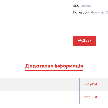
SKU:
29462
Категорія:
Фрукти/ О
Друк
Додаткова Інформація
Фрукти
ваг.
,
1 кг