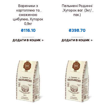
Вареники з
Пельмені Родинні
картоплею та
,Хуторок ваг. (3кг/
смаженою
пак.)
цибулею, Хуторок
0,9кг
₴116.10
₴398.70
ДОДАТИ В КОШИК
ДОДАТИ В КОШИК