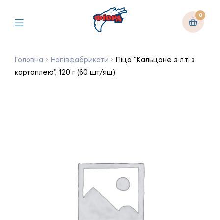
0
Головна
Напівфабрикати
Піца “Кальцоне з л.т. з
картоплею”, 120 г (60 шт/ящ)