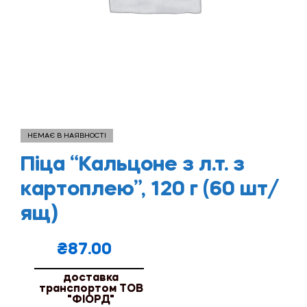
НЕМАЄ В НАЯВНОСТІ
Піца “Кальцоне з л.т. з
картоплею”, 120 г (60 шт/
ящ)
₴
87.00
доставка
транспортом ТОВ
"ФІОРД"