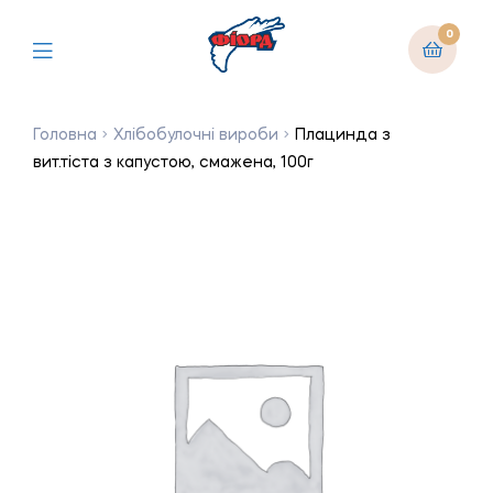
0
Головна
Хлібобулочні вироби
Плацинда з
вит.тіста з капустою, смажена, 100г