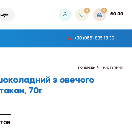
0
0
₴
0.00
шук
+38 (066) 895 18 30
.
ПОПЕРЕДНІЙ
НАСТУПНИЙ
шоколадний з овечого
такан, 70г
₴808.20
₴968.40
 ТОВ