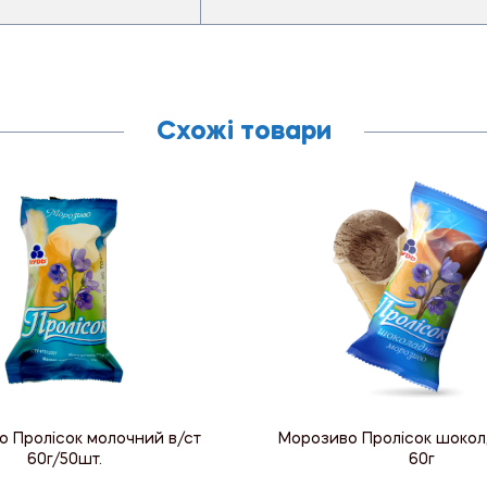
Схожі товари
 Пролісок молочний в/ст
Морозиво Пролісок шокол
60г/50шт.
60г