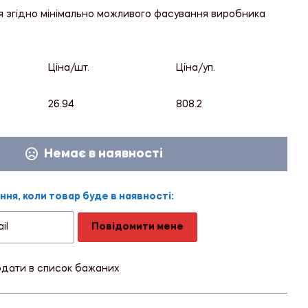
я згідно мінімально можливого фасування виробника
Ціна/шт.
Ціна/уп.
26.94
808.2
Немає в наявності
ня, коли товар буде в наявності:
Повідомити мене
дати в список бажаних