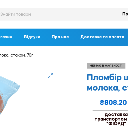
По
газин
Відгуки
Про нас
Доставка та оплата
ка, стакан, 70г
НЕМАЄ В НАЯВНОСТІ
Пломбір 
🔍
молока, с
₴
808.20
доставка
транспортом
"ФІОРД"