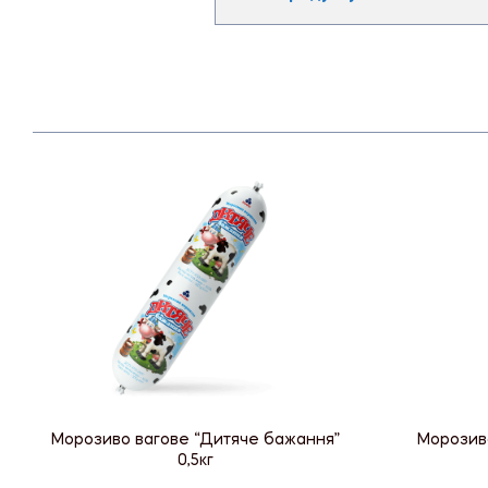
Морозиво вагове “Дитяче бажання”
Морозиво
0,5кг