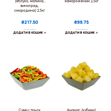
(яблуко, малина,
заморожений 2,5кг
виноград,
смородина) 2,5кг
₴217.50
₴99.75
ДОДАТИ В КОШИК
ДОДАТИ В КОШИК
Суміш трьох
Ананас (кубики)