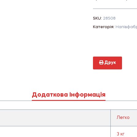
SKU:
28508
Категорія:
Напівфаб
Друк
Додаткова Інформація
Легко
3 кг