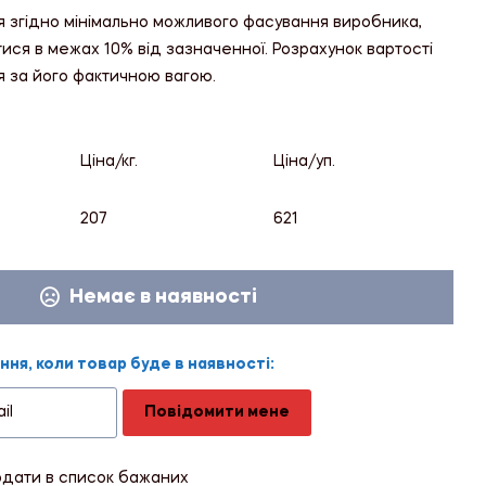
я згідно мінімально можливого фасування виробника,
тися в межах 10% від зазначенної. Розрахунок вартості
я за його фактичною вагою.
Ціна/кг.
Ціна/уп.
207
621
Немає в наявності
ня, коли товар буде в наявності:
Повідомити мене
дати в список бажаних