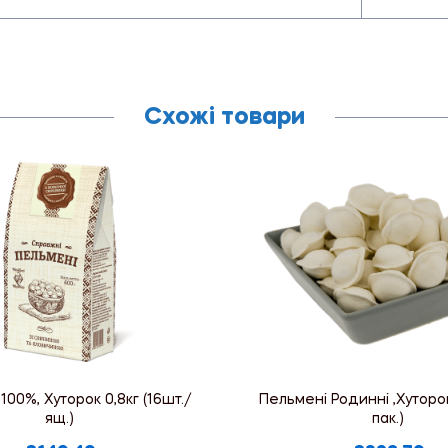
Схожі товари
100%, Хуторок 0,8кг (16шт./
Пельмені Родинні ,Хуторок 
ящ.)
пак.)