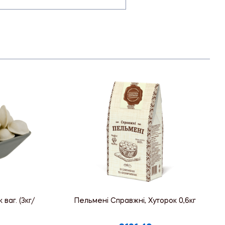
ваг. (3кг/
Пельмені Справжні, Хуторок 0,6кг