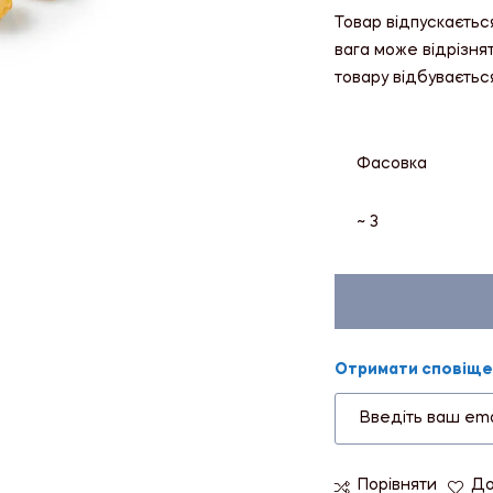
Товар відпускаєтьс
вага може відрізня
товару відбуваєтьс
Фасовка
~ 3
Отримати сповіщен
Порівняти
До