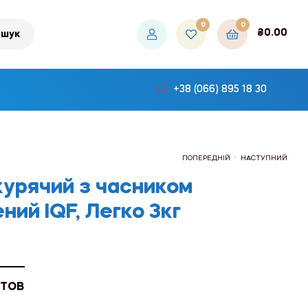
0
0
₴
0.00
шук
+38 (066) 895 18 30
.
ПОПЕРЕДНІЙ
НАСТУПНИЙ
курячий з часником
ий IQF, Легко 3кг
₴499.20
₴954.00
 ТОВ