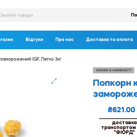
По
газин
Відгуки
Про нас
Доставка та оплата
заморожений IQF, Легко 3кг
НЕМАЄ В НАЯВНОСТІ
Попкорн 
🔍
заморожен
₴
621.00
доставка
транспортом
"ФІОРД"