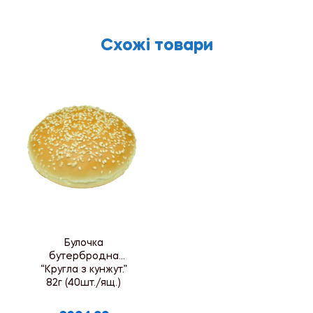
Схожі товари
Булочка
бутербродна
“Кругла з кунжут.”
82г (40шт./ящ.)