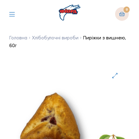
0
Головна
Хлібобулочні вироби
Пиріжки з вишнею,
60г
🔍