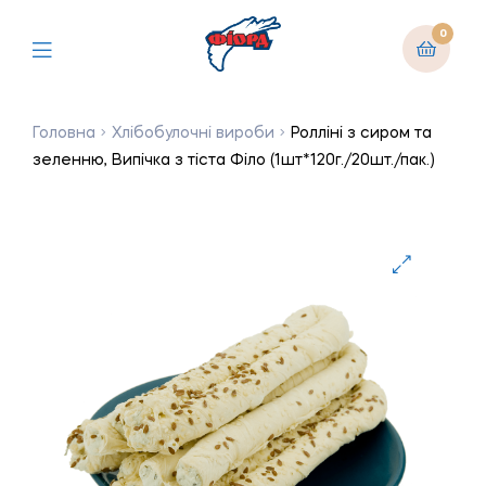
0
Головна
Хлібобулочні вироби
Ролліні з сиром та
зеленню, Випічка з тіста Філо (1шт*120г./20шт./пак.)
🔍