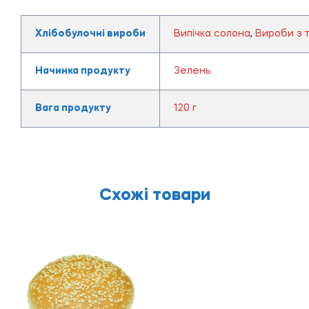
Хлібобулочні вироби
Випічка солона
,
Вироби з т
Начинка продукту
Зелень
Вага продукту
120 г
Схожі товари