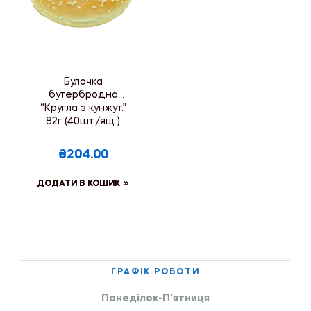
Булочка
бутербродна
“Кругла з кунжут.”
82г (40шт./ящ.)
₴204.00
ДОДАТИ В КОШИК
ГРАФІК РОБОТИ
Понеділок-П’ятниця