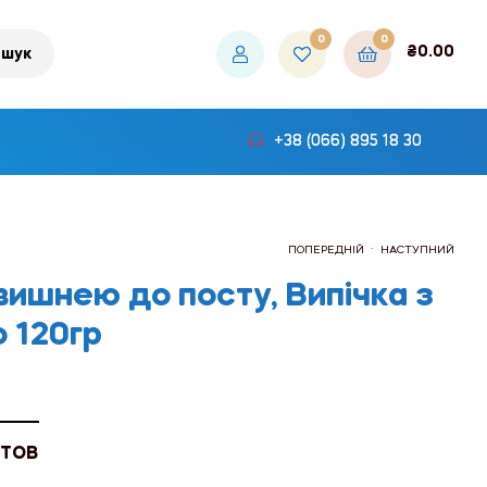
0
0
₴
0.00
шук
+38 (066) 895 18 30
.
ПОПЕРЕДНІЙ
НАСТУПНИЙ
 вишнею до посту, Випічка з
о 120гр
₴39.60
₴450.00
 ТОВ