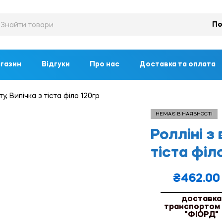
По
газин
Відгуки
Про нас
Доставка та оплата
, Випічка з тіста філо 120гр
НЕМАЄ В НАЯВНОСТІ
Ролліні з
тіста філ
₴
462.00
доставка
транспортом
"ФІОРД"