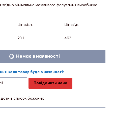
я згідно мінімально можливого фасування виробника
Ціна/шт.
Ціна/уп.
23.1
462
Немає в наявності
ня, коли товар буде в наявності:
Повідомити мене
дати в список бажаних