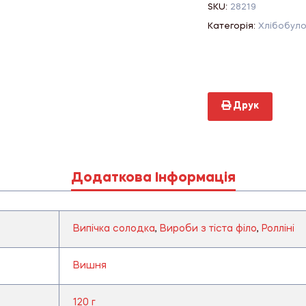
SKU:
28219
Категорія:
Хлібобуло
Друк
Додаткова Інформація
Випічка солодка
,
Вироби з тіста філо
,
Ролліні
Вишня
120 г