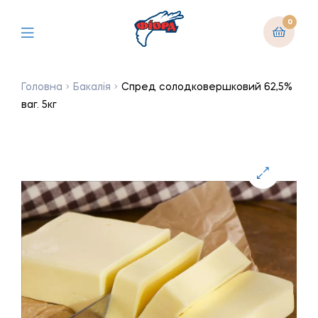
0
Головна
Бакалія
Спред солодковершковий 62,5%
ваг. 5кг
🔍