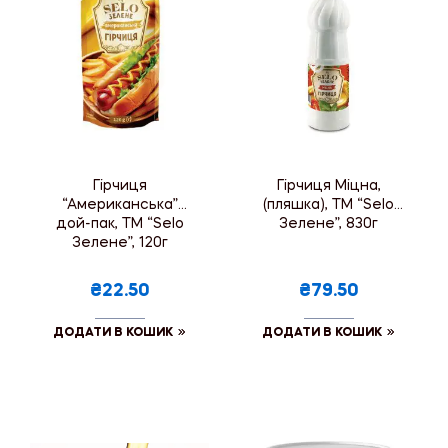
Гірчиця
Гірчиця Міцна,
“Американська”
(пляшка), ТМ “Selo
дой-пак, ТМ “Selo
Зелене”, 830г
Зелене”, 120г
₴22.50
₴79.50
ДОДАТИ В КОШИК
ДОДАТИ В КОШИК