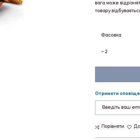
вага може відрізня
товару відбуваєтьс
Фасовка
~ 2
Отримати сповіщен
Порівняти
До