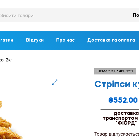
По
газин
Відгуки
Про нас
Доставка та оплата
о, 2кг
НЕМАЄ В НАЯВНОСТІ
Стріпси к
🔍
₴
552.00
доставка
транспортом
"ФІОРД"
Товар відпускаєтьс