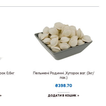
рок 0,6кг
Пельмені Родинні ,Хуторок ваг. (3кг/
пак.)
₴398.70
ДОДАТИ В КОШИК