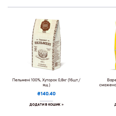
Пельмені 100%, Хуторок 0,8кг (16шт./
Варе
ящ.)
смаженою
₴140.40
ДОДАТИ В КОШИК