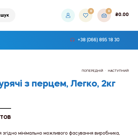
0
0
₴
0.00
шук
+38 (066) 895 18 30
.
ПОПЕРЕДНІЙ
НАСТУПНИЙ
урячі з перцем, Легко, 2кг
₴408.00
₴156.00
 ТОВ
я згідно мінімально можливого фасування виробника,