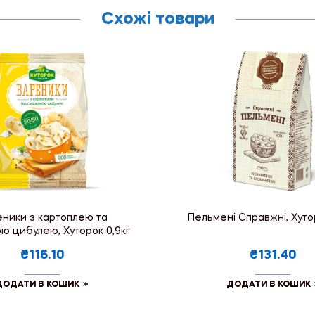
Схожі товари
ники з картоплею та
Пельмені Справжні, Хуто
 цибулею, Хуторок 0,9кг
₴116.10
₴131.40
ДОДАТИ В КОШИК
ДОДАТИ В КОШИК