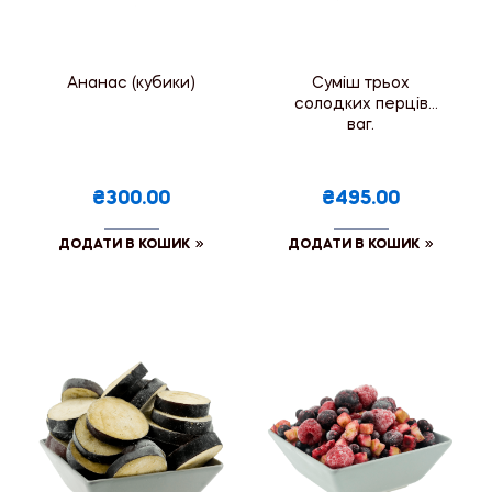
Ананас (кубики)
Суміш трьох
солодких перців
ваг.
₴300.00
₴495.00
ДОДАТИ В КОШИК
ДОДАТИ В КОШИК