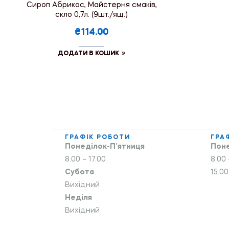
Сироп Абрикос, Майстерня смаків,
скло 0,7л. (9шт./ящ.)
₴114.00
ДОДАТИ В КОШИК
ГРАФІК РОБОТИ
ГРА
Понеділок-П’ятниця
Поне
8.00 – 17.00
8.00 
Субота
15.00
Вихідний
Неділя
Вихідний