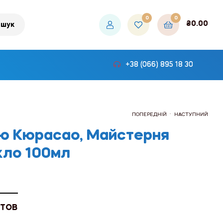
0
0
₴
0.00
шук
+38 (066) 895 18 30
.
ПОПЕРЕДНІЙ
НАСТУПНИЙ
ю Кюрасао, Майстерня
кло 100мл
₴27.00
₴27.00
 ТОВ