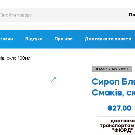
По
газин
Відгуки
Про нас
Доставка та оплата
в, скло 100мл
НЕМАЄ В НАЯВНОСТІ
Сироп Бл
🔍
Смаків, с
₴
27.00
доставка
транспортом
"ФІОРД"