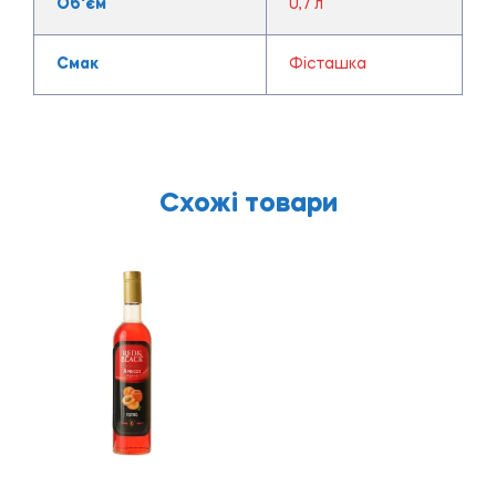
Об'єм
0,7 л
Смак
Фісташка
Схожі товари