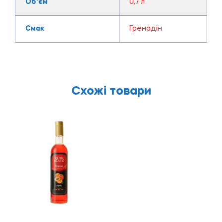
Об'єм
0,7 л
Смак
Гренадін
Схожі товари