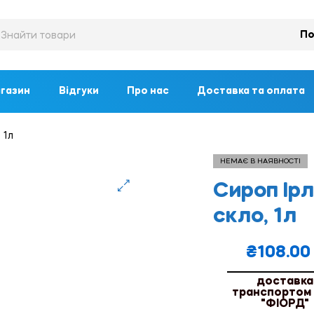
По
газин
Відгуки
Про нас
Доставка та оплата
 1л
НЕМАЄ В НАЯВНОСТІ
Сироп Ірл
🔍
скло, 1л
₴
108.00
доставка
транспортом
"ФІОРД"