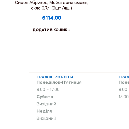
Сироп Абрикос, Майстерня смаків,
скло 0,7л. (9шт./ящ.)
₴114.00
ДОДАТИ В КОШИК
ГРАФІК РОБОТИ
ГРА
Понеділок-П’ятниця
Поне
8.00 – 17.00
8.00 
Субота
15.00
Вихідний
Неділя
Вихідний