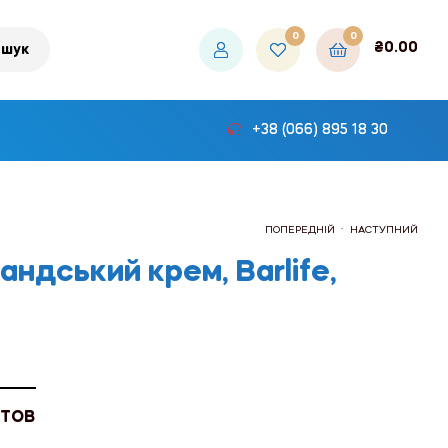
0
0
₴
0.00
шук
+38 (066) 895 18 30
.
ПОПЕРЕДНІЙ
НАСТУПНИЙ
андський крем, Barlife,
₴108.00
₴108.00
 ТОВ