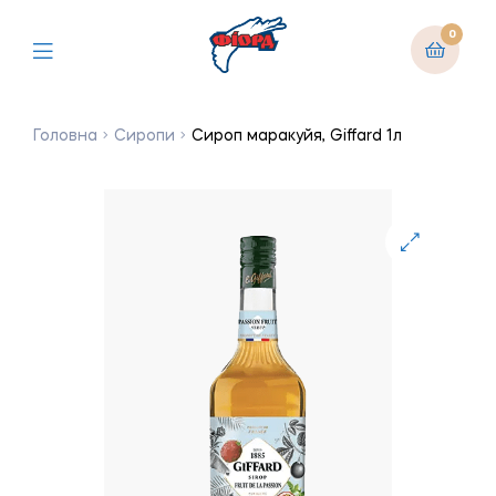
0
Головна
Сиропи
Сироп маракуйя, Giffard 1л
🔍