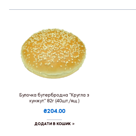
Булочка бутербродна “Кругла з
кунжут.” 82г (40шт./ящ.)
₴204.00
ДОДАТИ В КОШИК