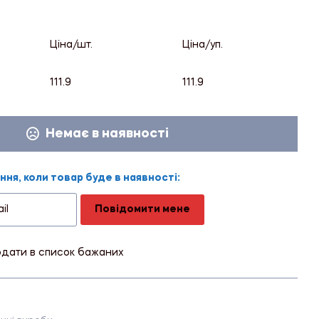
Ціна/шт.
Ціна/уп.
111.9
111.9
Немає в наявності
ня, коли товар буде в наявності:
Повідомити мене
дати в список бажаних