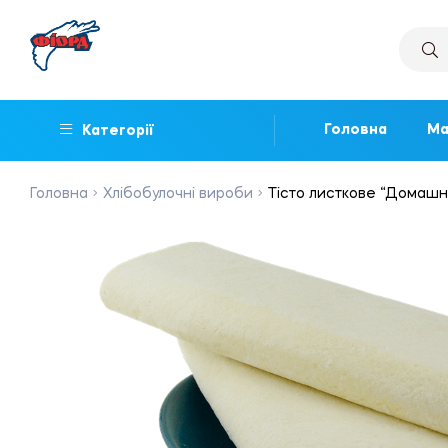
Головна
Ма
Категорії
Головна
Хлібобулочні вироби
Тісто листкове “Домашнє”