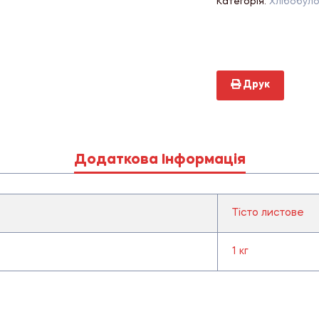
Категорія:
Хлібобуло
Друк
Додаткова Інформація
Тісто листове
1 кг