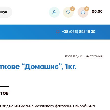
0
0
₴
0.00
шук
+38 (066) 895 18 30
.
ПОПЕРЕДНІЙ
НАСТУПНИЙ
ткове “Домашнє”, 1кг.
₴227.34
₴312.00
 ТОВ
я згідно мінімально можливого фасування виробника