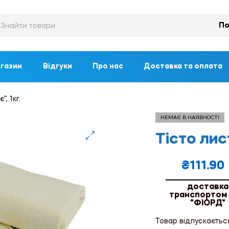
По
газин
Відгуки
Про нас
Доставка та оплата
, 1кг.
НЕМАЄ В НАЯВНОСТІ
Тісто лис
🔍
₴
111.90
доставка
транспортом
"ФІОРД"
Товар відпускаєтьс