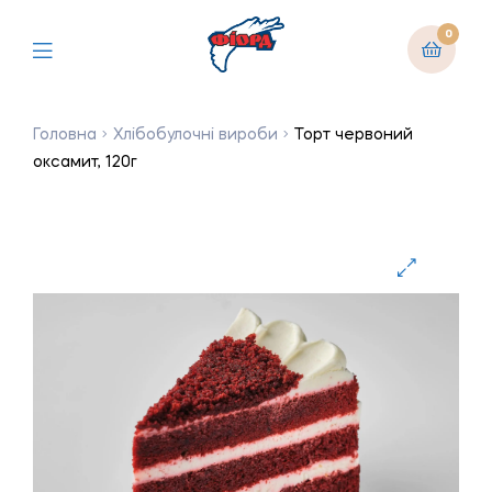
0
Головна
Хлібобулочні вироби
Торт червоний
оксамит, 120г
🔍