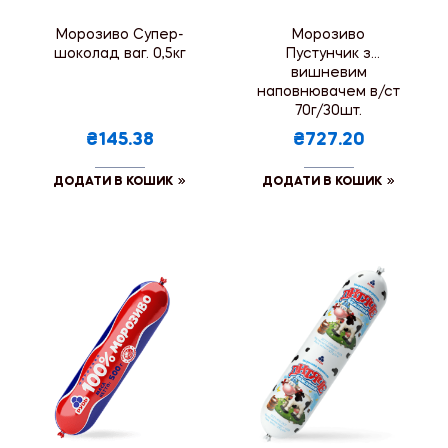
Морозиво Супер-
Морозиво
шоколад ваг. 0,5кг
Пустунчик з
вишневим
наповнювачем в/ст
70г/30шт.
₴145.38
₴727.20
ДОДАТИ В КОШИК
ДОДАТИ В КОШИК