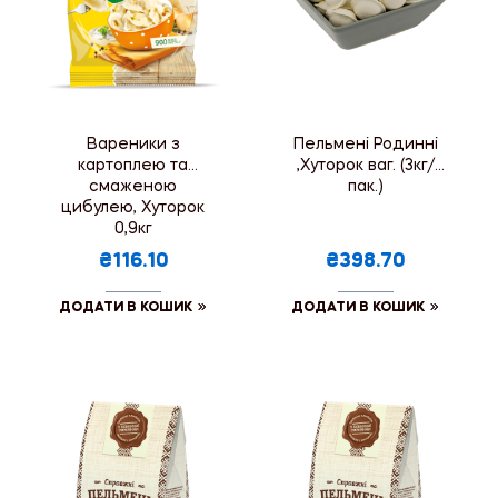
Вареники з
Пельмені Родинні
картоплею та
,Хуторок ваг. (3кг/
смаженою
пак.)
цибулею, Хуторок
0,9кг
₴116.10
₴398.70
ДОДАТИ В КОШИК
ДОДАТИ В КОШИК