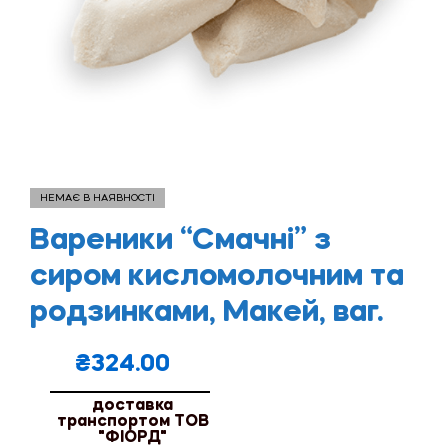
НЕМАЄ В НАЯВНОСТІ
Вареники “Смачні” з
сиром кисломолочним та
родзинками, Макей, ваг.
₴
324.00
доставка
транспортом ТОВ
"ФІОРД"