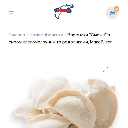
0
Головна
Напівфабрикати
Вареники “Смачні” з
сиром кисломолочним та родзинками, Макей, ваг.
🔍