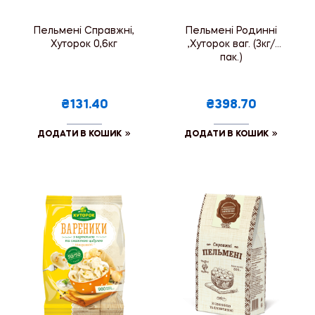
Пельмені Справжні,
Пельмені Родинні
Хуторок 0,6кг
,Хуторок ваг. (3кг/
пак.)
₴131.40
₴398.70
ДОДАТИ В КОШИК
ДОДАТИ В КОШИК