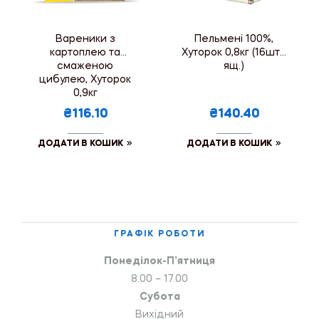
Вареники з
Пельмені 100%,
картоплею та
Хуторок 0,8кг (16шт./
смаженою
ящ.)
цибулею, Хуторок
0,9кг
₴116.10
₴140.40
ДОДАТИ В КОШИК
ДОДАТИ В КОШИК
ГРАФІК РОБОТИ
Понеділок-П’ятниця
8.00 – 17.00
Субота
Вихідний