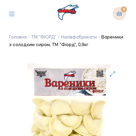
0
Головна
ТМ "ФІОРД"
Напівфабрикати
Вареники
з солодким сиром, ТМ “Фіорд”, 0,9кг
🔍