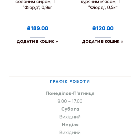
солоним сиром, ТМ
курячим м’ясом, ТМ
“Фіорд”, 0,9кг
“Фіорд”, 0,5кг
₴189.00
₴120.00
ДОДАТИ В КОШИК
ДОДАТИ В КОШИК
ГРАФІК РОБОТИ
Понеділок-П’ятниця
8.00 – 17.00
Субота
Вихідний
Неділя
Вихідний