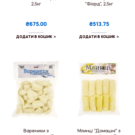
2,5кг
“Фіорд”, 2,5кг
₴675.00
₴513.75
ДОДАТИ В КОШИК
ДОДАТИ В КОШИК
Вареники з
Млинці “Домашні” з