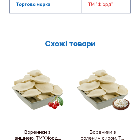
Торгова марка
ТМ "Фіорд"
Схожі товари
Вареники з
Вареники з
вишнею, ТМ”Фіорд”,
соленим сиром, ТМ