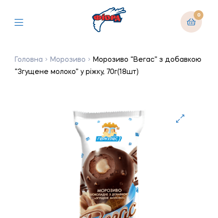
0
Головна
Морозиво
Морозиво “Вегас” з добавкою
“Згущене молоко” у ріжку, 70г(18шт)
🔍