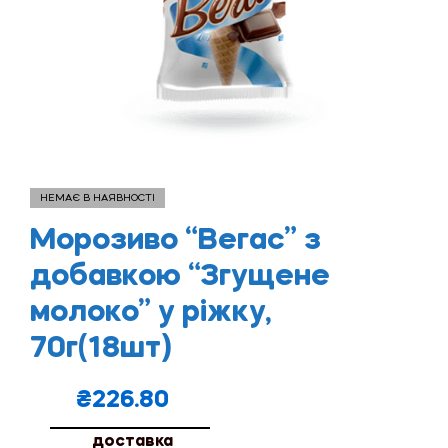
НЕМАЄ В НАЯВНОСТІ
Морозиво “Вегас” з
добавкою “Згущене
молоко” у ріжку,
70г(18шт)
₴
226.80
доставка