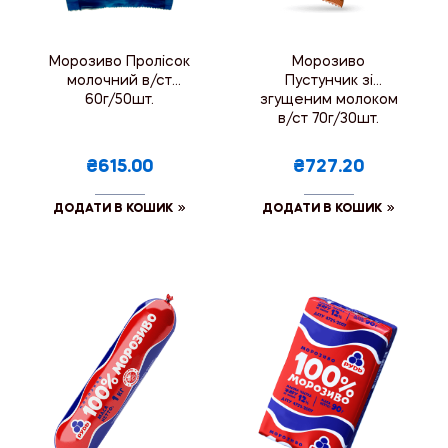
Морозиво Пролісок
Морозиво
молочний в/ст
Пустунчик зі
60г/50шт.
згущеним молоком
в/ст 70г/30шт.
₴615.00
₴727.20
ДОДАТИ В КОШИК
ДОДАТИ В КОШИК