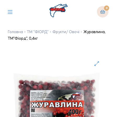
0
Головна
ТМ "ФІОРД"
Фрукти/ Овочі
Журавлина,
ТМ”Фіорд”, 0,4кг
🔍