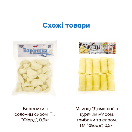
Схожі товари
Вареники з
Млинці “Домашні” з
солоним сиром, ТМ
курячим м’ясом,
“Фіорд”, 0,9кг
грибами та сиром,
ТМ “Фіорд”, 0,5кг