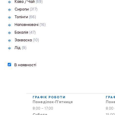
Кава / Чай
(69)
Сиропи
(317)
Топінги
(66)
Наповнювачі
(16)
Бакалія
(47)
Закваска
(10)
Лід
(9)
В наявності
ГРАФІК РОБОТИ
ГРА
Понеділок-П’ятниця
Поне
8.00 – 17.00
8.00 
Субота
15.00