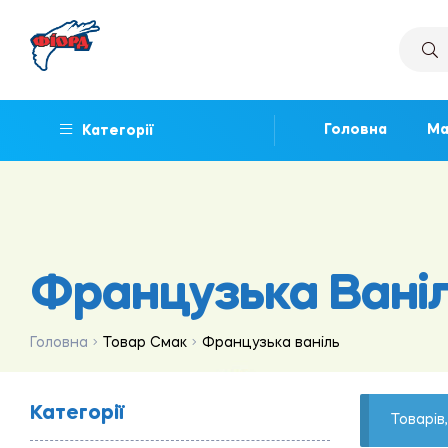
Головна
Ма
Категорії
Французька Вані
Головна
Товар Смак
Французька ваніль
Категорії
Товарів