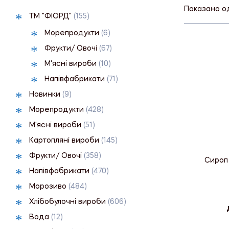
Показано о
ТМ "ФІОРД"
(155)
Морепродукти
(6)
Фрукти/ Овочі
(67)
М'ясні вироби
(10)
Напівфабрикати
(71)
Новинки
(9)
Морепродукти
(428)
М'ясні вироби
(51)
Картопляні вироби
(145)
Фрукти/ Овочі
(358)
Сироп 
Напівфабрикати
(470)
Морозиво
(484)
Хлібобулочні вироби
(606)
Вода
(12)