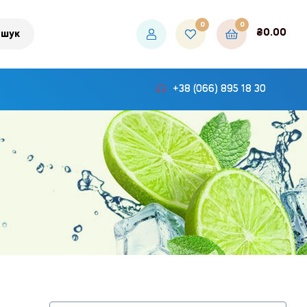
0
0
₴
0.00
шук
+38 (066) 895 18 30