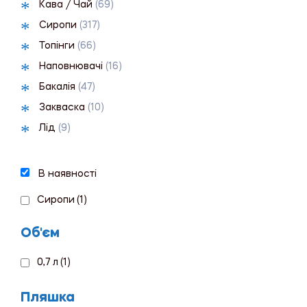
Кава / Чай
(69)
Сиропи
(317)
Топінги
(66)
Наповнювачі
(16)
Бакалія
(47)
Закваска
(10)
Лід
(9)
В наявності
Сиропи
(1)
Об'єм
0,7 л
(1)
Пляшка