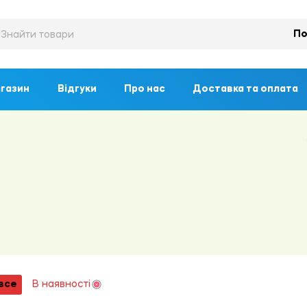
По
газин
Відгуки
Про нас
Доставка та оплата
все
В наявності