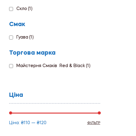
Скло
(1)
Смак
Гуава
(1)
Торгова марка
Майстерня Смаків Red & Black
(1)
Ціна
Ціна:
₴110
—
₴120
ФІЛЬТР