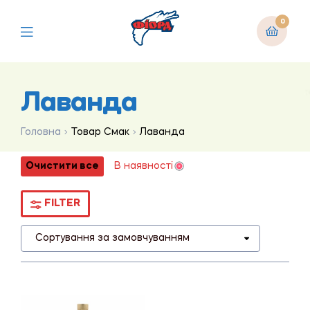
0
Лаванда
Головна
Товар Смак
Лаванда
Очистити все
В наявності
FILTER