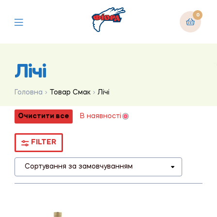
0
Лічі
Головна
Товар Смак
Лічі
Очистити все
В наявності
FILTER