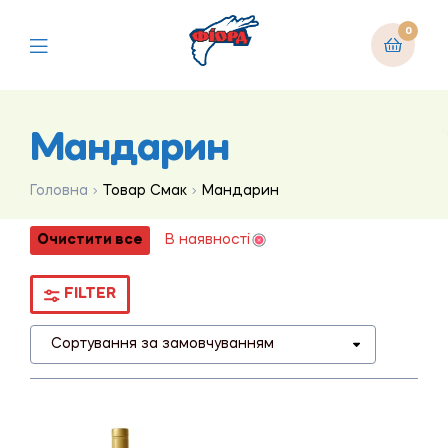
0
Мандарин
Головна
Товар Смак
Мандарин
Очистити все
В наявності
FILTER