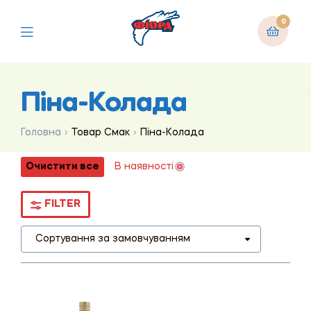
0
Піна-Колада
Головна
Товар Смак
Піна-Колада
Очистити все
В наявності
FILTER